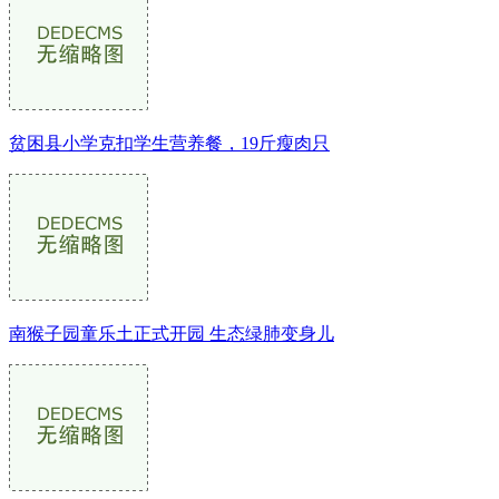
贫困县小学克扣学生营养餐，19斤瘦肉只
南猴子园童乐土正式开园 生态绿肺变身儿