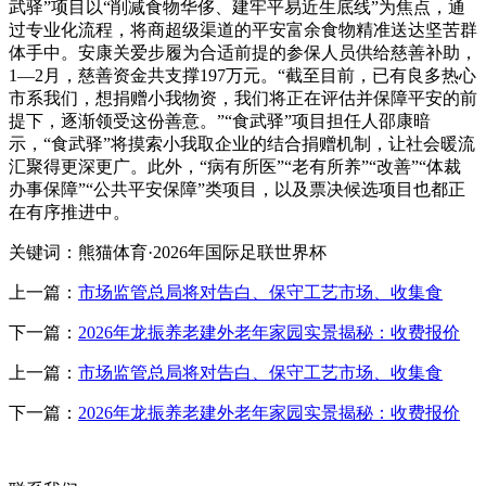
武驿”项目以“削减食物华侈、建牢平易近生底线”为焦点，通
过专业化流程，将商超级渠道的平安富余食物精准送达坚苦群
体手中。安康关爱步履为合适前提的参保人员供给慈善补助，
1—2月，慈善资金共支撑197万元。“截至目前，已有良多热心
市系我们，想捐赠小我物资，我们将正在评估并保障平安的前
提下，逐渐领受这份善意。”“食武驿”项目担任人邵康暗
示，“食武驿”将摸索小我取企业的结合捐赠机制，让社会暖流
汇聚得更深更广。此外，“病有所医”“老有所养”“改善”“体裁
办事保障”“公共平安保障”类项目，以及票决候选项目也都正
在有序推进中。
关键词：熊猫体育·2026年国际足联世界杯
上一篇：
市场监管总局将对告白、保守工艺市场、收集食
下一篇：
2026年龙振养老建外老年家园实景揭秘：收费报价
上一篇：
市场监管总局将对告白、保守工艺市场、收集食
下一篇：
2026年龙振养老建外老年家园实景揭秘：收费报价