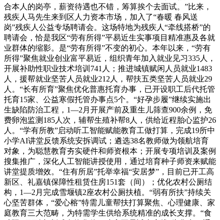
合本人的岗亭，薪资待遇也不错，筹算挨个去面试。”比来，
残疾人马先生来到区人力资本市场，加入了“春暖 春风送
岗”残疾人公益专场聘请会。这场特地为残疾人“牵线搭桥”的
聘请会，恰是我区“劳有所得”平易近生实事项目精准惠及各就
业群体的缩影。是“劳有所得”不变的初心。本年以来，“劳有
所得”聚焦就业创业富平易近，组织青年加入就业见习335人，
开展补助性职业技术培训741人；推进城镇赋闲人员就业1483
人，援帮就业坚苦人员就业212人，帮扶五类坚苦人员就业29
人。“长有所育”聚焦优化普惠托育办事，已开设职工后代托管
托育15家、公益寒假托管办事点5个。“好孕步履”继续实施出
生缺陷防治工程，1—2月开展产前及重生儿筛查900余例，免
费卵泡监测185人次，辅帮生殖补帮8人，供给近程胎心监护26
人。“学有所教”启动听工智能赋能教育工做打算，完成19所中
小学AI讲堂反馈系统安拆调试；遴选38名教师做为领航培育
对象，为聪慧教育夯实硬件和师资根本；开展专项培训及案例
搜集推广，深化人工智能讲授使用，通过培育种子师资来赋能
讲堂提质增效。“住有所居”托举幸福“安居梦”，目前已开工高
新区、礼嘉镇保障性租赁住房151套（间）；优化农村公厕结
构，1—2月完成雪堰镇2座农村公厕扶植。“弱有所扶”持续关
心坚苦群体，“爱心榕”特需儿童帮扶打算聚焦、心理健康、家
庭教育三大范畴，为特需学生供给系统精准的成长支撑。“食