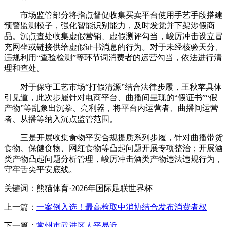
市场监管部分将指点督促收集买卖平台使用手艺手段搭建
预警监测模子，强化智能识别能力，及时发觉并下架涉假商
品。沉点查处收集虚假营销、虚假测评勾当，峻厉冲击设立冒
充网坐或链接供给虚假证书消息的行为。对于未经核验天分、
违规利用“查验检测”等环节词消费者的运营勾当，依法进行清
理和查处。
对于保守工艺市场“打假清源”结合法律步履，王秋苹具体
引见道，此次步履针对电商平台、曲播间呈现的“假证书”“假
产物”等乱象出沉拳、亮利器，将平台内运营者、曲播间运营
者、从播等纳入沉点监管范围。
三是开展收集食物平安合规提质系列步履，针对曲播带货
食物、保健食物、网红食物等凸起问题开展专项整治；开展酒
类产物凸起问题分析管理，峻厉冲击酒类产物违法违规行为，
守牢舌尖平安底线。
关键词：熊猫体育·2026年国际足联世界杯
上一篇：
一案例入选！最高检取中消协结合发布消费者权
下一篇：
常州市武进区人平易近