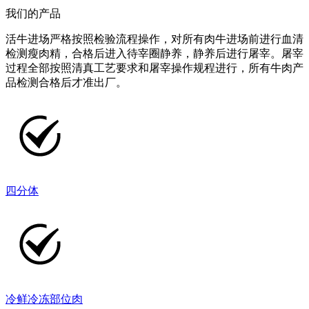
我们的产品
活牛进场严格按照检验流程操作，对所有肉牛进场前进行血清
检测瘦肉精，合格后进入待宰圈静养，静养后进行屠宰。屠宰
过程全部按照清真工艺要求和屠宰操作规程进行，所有牛肉产
品检测合格后才准出厂。
四分体
冷鲜冷冻部位肉