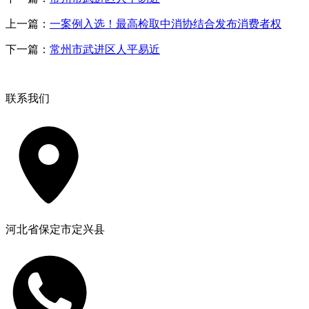
上一篇：
一案例入选！最高检取中消协结合发布消费者权
下一篇：
常州市武进区人平易近
联系我们
河北省保定市定兴县