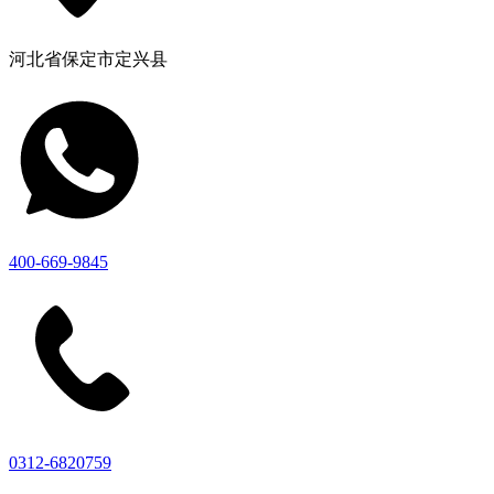
河北省保定市定兴县
400-669-9845
0312-6820759