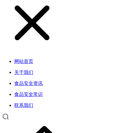
网站首页
关于我们
食品安全资讯
食品安全常识
联系我们