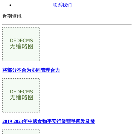
联系我们
近期资讯
将部分不合为协同管理合力
2019-2023年中國食物平安行業競爭阐发及發