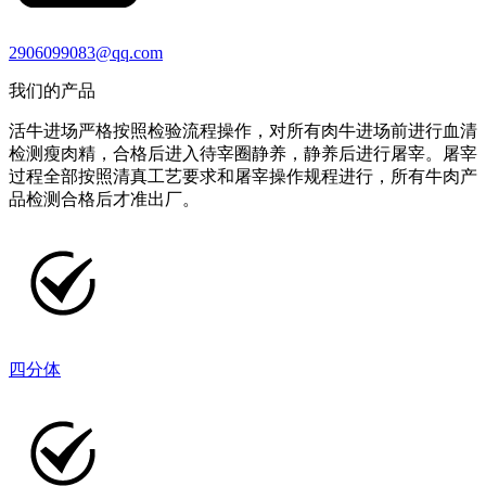
2906099083@qq.com
我们的产品
活牛进场严格按照检验流程操作，对所有肉牛进场前进行血清
检测瘦肉精，合格后进入待宰圈静养，静养后进行屠宰。屠宰
过程全部按照清真工艺要求和屠宰操作规程进行，所有牛肉产
品检测合格后才准出厂。
四分体