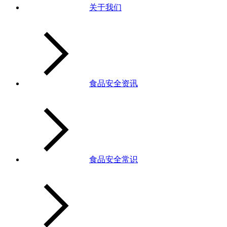
关于我们
食品安全资讯
食品安全常识