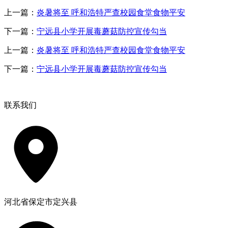
上一篇：
炎暑将至 呼和浩特严查校园食堂食物平安
下一篇：
宁远县小学开展毒蘑菇防控宣传勾当
上一篇：
炎暑将至 呼和浩特严查校园食堂食物平安
下一篇：
宁远县小学开展毒蘑菇防控宣传勾当
联系我们
河北省保定市定兴县