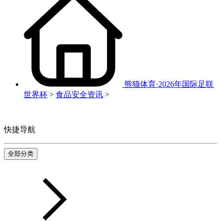
熊猫体育·2026年国际足联
世界杯
>
食品安全资讯
>
快捷导航
全部分类