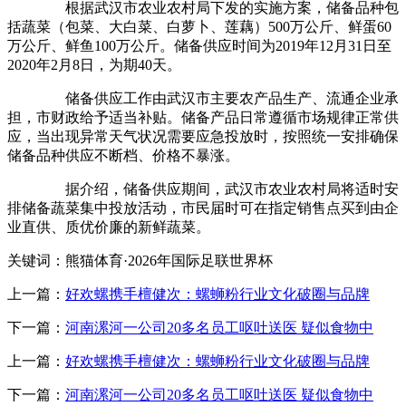
根据武汉市农业农村局下发的实施方案，储备品种包
括蔬菜（包菜、大白菜、白萝卜、莲藕）500万公斤、鲜蛋60
万公斤、鲜鱼100万公斤。储备供应时间为2019年12月31日至
2020年2月8日，为期40天。
储备供应工作由武汉市主要农产品生产、流通企业承
担，市财政给予适当补贴。储备产品日常遵循市场规律正常供
应，当出现异常天气状况需要应急投放时，按照统一安排确保
储备品种供应不断档、价格不暴涨。
据介绍，储备供应期间，武汉市农业农村局将适时安
排储备蔬菜集中投放活动，市民届时可在指定销售点买到由企
业直供、质优价廉的新鲜蔬菜。
关键词：熊猫体育·2026年国际足联世界杯
上一篇：
好欢螺携手檀健次：螺蛳粉行业文化破圈与品牌
下一篇：
河南漯河一公司20多名员工呕吐送医 疑似食物中
上一篇：
好欢螺携手檀健次：螺蛳粉行业文化破圈与品牌
下一篇：
河南漯河一公司20多名员工呕吐送医 疑似食物中