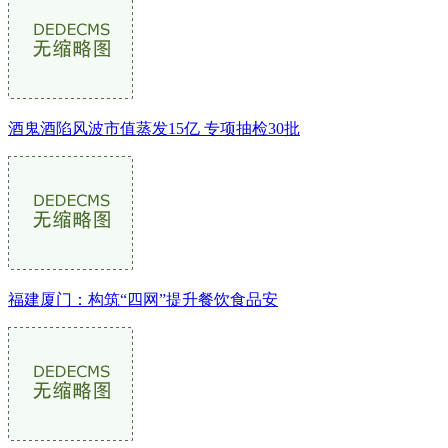
酒鬼酒陷风波市值蒸发15亿 专项抽检30批
福建厦门：构筑“四网”提升餐饮食品安