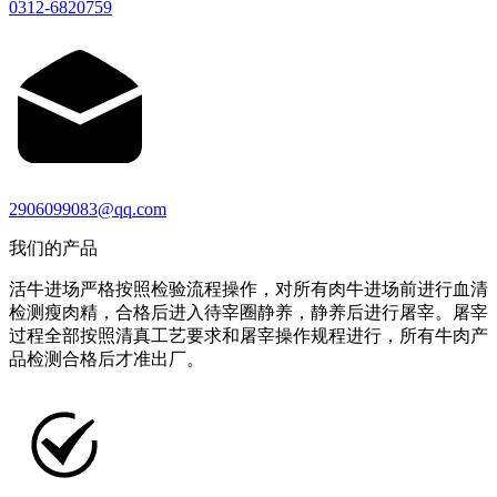
0312-6820759
2906099083@qq.com
我们的产品
活牛进场严格按照检验流程操作，对所有肉牛进场前进行血清
检测瘦肉精，合格后进入待宰圈静养，静养后进行屠宰。屠宰
过程全部按照清真工艺要求和屠宰操作规程进行，所有牛肉产
品检测合格后才准出厂。