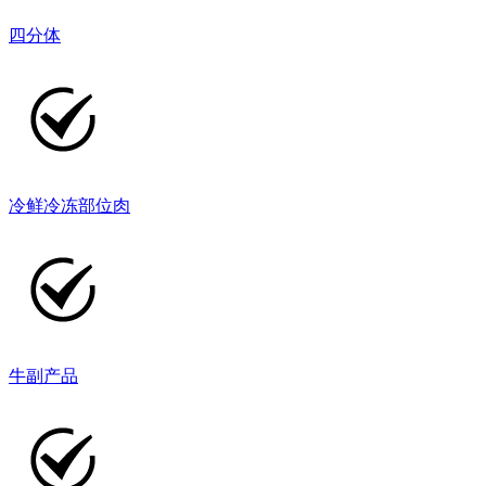
四分体
冷鲜冷冻部位肉
牛副产品