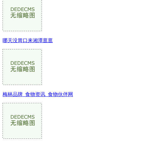
哪天没胃口来湘潭逛逛
梅林品牌_食物资讯_食物伙伴网