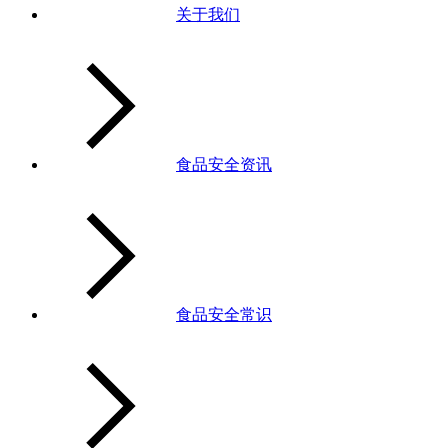
关于我们
食品安全资讯
食品安全常识