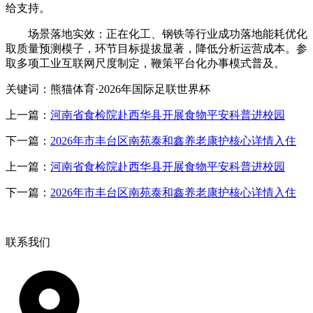
给支持。
场景落地实效：正在化工、钢铁等行业成功落地能耗优化
取质量预测模子，环节目标提拔显著，降低分析运营成本。参
取多项工业互联网尺度制定，鞭策平台化办事模式普及。
关键词：熊猫体育·2026年国际足联世界杯
上一篇：
河南省食检院赴西华县开展食物平安科普进校园
下一篇：
2026年市丰台区南苑泰和鑫养老康护核心详情入住
上一篇：
河南省食检院赴西华县开展食物平安科普进校园
下一篇：
2026年市丰台区南苑泰和鑫养老康护核心详情入住
联系我们