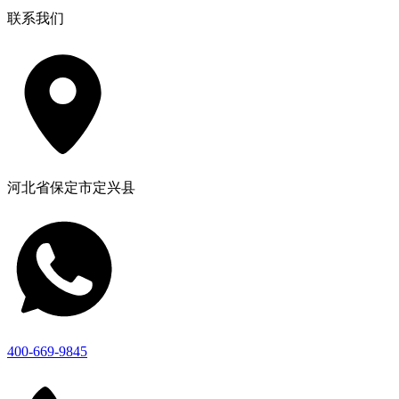
联系我们
河北省保定市定兴县
400-669-9845