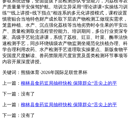
参取系统进修，全面提拔下层检测步队专业能力，为荔枝等农
产质量量平安保驾护航。培训立异采用“理论讲课+实操练习训
练”“线上讲授+线下指点”相连系的多元化讲授模式，课程设置
慎密贴合当地特色财产成长取下层农产物检测工做现实需求，
笼盖种植、水产、沉点强化荔枝等当地劣势时令生果的平安出
产、质量检测取全流程管控能力。培训期间，多位行业资深专
家、高级手艺轮流讲课，系统了荔枝、豇豆、叶菜、酶率法快
速检测手艺，同步环绕镇级农产物监测坐规范化扶植办理、科
学合理利用农药、水产检测手艺道理取实操要点、新版食物平
安国度尺度解读、兽药禁限用尺度宣贯及蛋类检测环节事项等
内容开展深度讲授。
关键词：熊猫体育·2026年国际足联世界杯
上一篇：
柳林县食药监局抽样快检 保障群众“舌尖上的平
下一篇：没有了
上一篇：
柳林县食药监局抽样快检 保障群众“舌尖上的平
下一篇：没有了