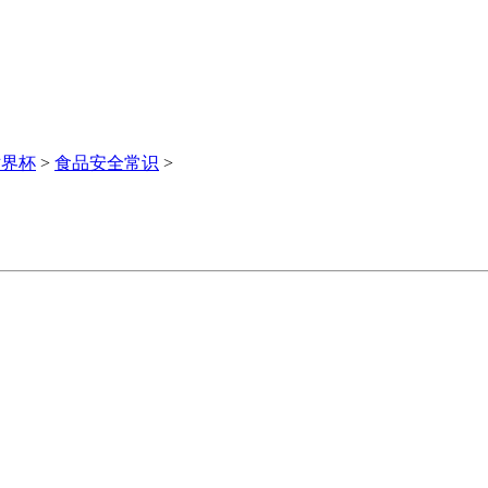
世界杯
>
食品安全常识
>