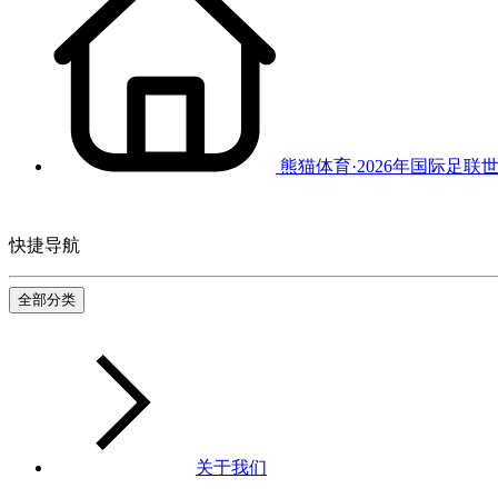
熊猫体育·2026年国际足联
快捷导航
全部分类
关于我们