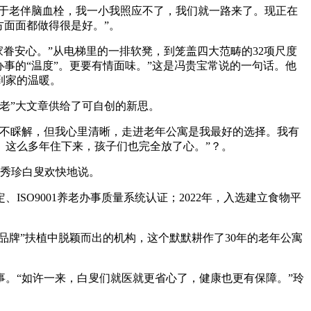
由于老伴脑血栓，我一小我照应不了，我们就一路来了。现正在
方面面都做得很是好。”。
眷安心。”从电梯里的一排软凳，到笼盖四大范畴的32项尺度
事的“温度”。更要有情面味。”这是冯贵宝常说的一句话。他
到家的温暖。
老”大文章供给了可自创的新思。
不睬解，但我心里清晰，走进老年公寓是我最好的选择。我有
。这么多年住下来，孩子们也完全放了心。”？。
盖秀珍白叟欢快地说。
SO9001养老办事质量系统认证；2022年，入选建立食物平
牌”扶植中脱颖而出的机构，这个默默耕作了30年的老年公寓
。“如许一来，白叟们就医就更省心了，健康也更有保障。”玲