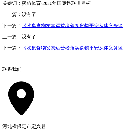
关键词：熊猫体育·2026年国际足联世界杯
上一篇：没有了
下一篇：
《收集食物发卖运营者落实食物平安从体义务监
上一篇：没有了
下一篇：
《收集食物发卖运营者落实食物平安从体义务监
联系我们
河北省保定市定兴县