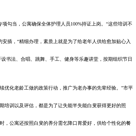
勾当，公寓确保全体护理人员100%持证上岗。“这些培训不
安插，“精细办理，素质上就是为了给老年人供给愈加贴心入
开设书法、合唱、跳舞、手工、健身等乐趣讲堂，按期组织节日
续优化老龄工做的政策行动，推广为老办事的先辈经验。”市平
期培训以及评估，都是为了让失能半失能白叟获得更好的照
时，公寓还按照白叟的养分需乞降口胃爱好，供给个性化的餐