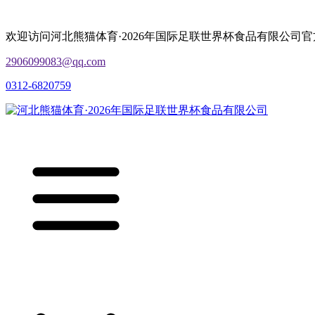
欢迎访问河北熊猫体育·2026年国际足联世界杯食品有限公司
2906099083@qq.com
0312-6820759