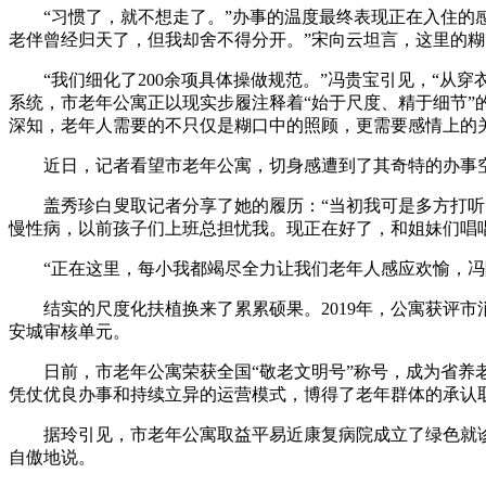
“习惯了，就不想走了。”办事的温度最终表现正在入住的感
老伴曾经归天了，但我却舍不得分开。”宋向云坦言，这里的糊
“我们细化了200余项具体操做规范。”冯贵宝引见，“从穿
系统，市老年公寓正以现实步履注释着“始于尺度、精于细节”
深知，老年人需要的不只仅是糊口中的照顾，更需要感情上的
近日，记者看望市老年公寓，切身感遭到了其奇特的办事空气
盖秀珍白叟取记者分享了她的履历：“当初我可是多方打听，
慢性病，以前孩子们上班总担忧我。现正在好了，和姐妹们唱
“正在这里，每小我都竭尽全力让我们老年人感应欢愉，冯院长
结实的尺度化扶植换来了累累硕果。2019年，公寓获评市消防
安城审核单元。
日前，市老年公寓荣获全国“敬老文明号”称号，成为省养老
凭仗优良办事和持续立异的运营模式，博得了老年群体的承认
据玲引见，市老年公寓取益平易近康复病院成立了绿色就诊机
自傲地说。