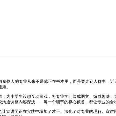
食物人的专业从来不是藏正在书本里，而是要走到人群中，近日，
健康。
：为小学生设想互动逛戏，将专业学问绘成图文、编成趣味；为
校沟通调整内容深浅……每一个细节的存心预备，都让专业的食
宣讲团正在实践中增加了才干、深化了对专业的理解。宣讲团