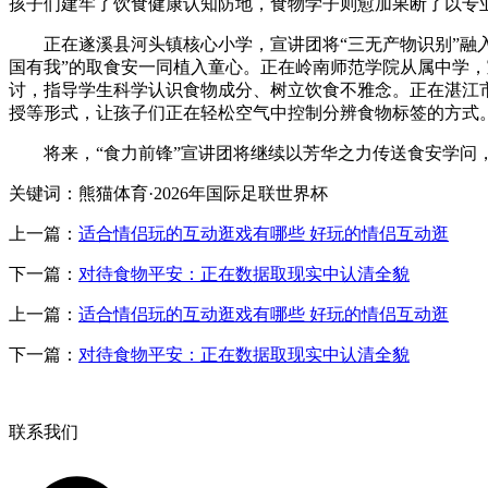
孩子们建牢了饮食健康认知防地，食物学子则愈加果断了以专
正在遂溪县河头镇核心小学，宣讲团将“三无产物识别”融入“
国有我”的取食安一同植入童心。正在岭南师范学院从属中学
讨，指导学生科学认识食物成分、树立饮食不雅念。正在湛江市
授等形式，让孩子们正在轻松空气中控制分辨食物标签的方式
将来，“食力前锋”宣讲团将继续以芳华之力传送食安学问，
关键词：熊猫体育·2026年国际足联世界杯
上一篇：
适合情侣玩的互动逛戏有哪些 好玩的情侣互动逛
下一篇：
对待食物平安：正在数据取现实中认清全貌
上一篇：
适合情侣玩的互动逛戏有哪些 好玩的情侣互动逛
下一篇：
对待食物平安：正在数据取现实中认清全貌
联系我们