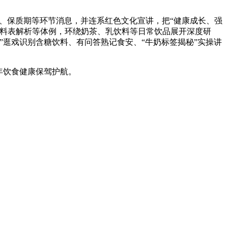
期、保质期等环节消息，并连系红色文化宣讲，把“健康成长、强
配料表解析等体例，环绕奶茶、乳饮料等日常饮品展开深度研
逛戏识别含糖饮料、有问答熟记食安、“牛奶标签揭秘”实操讲
年饮食健康保驾护航。