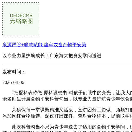
泉源严管+聪慧赋能 建牢农畜产物平安第
以专业力量护航成长！广东海大把食安学问送进
发布时间：
2026-04-06
“把配料表称做‘原料设想书’时孩子们眼中的亮光，让我大白
余名师生开展食物平安科普勾当，以专业力量护航青少年饮食
为确保每一堂课既精准又活泼，宣讲团分工协做、频频打磨
添加网红食物甄选、深夜打磨课件、查对食物样本，提前取学
此次科普勾当不只为青少年送去了适用的食物平安学问，也让