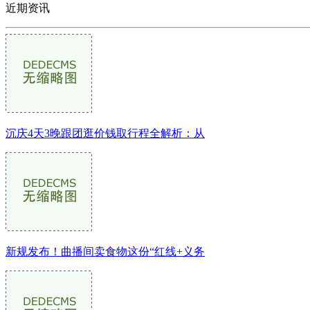
近期资讯
沉庆4天3晚跟团逛价钱取行程全解析：从
新规发布！曲播间卖食物这份“红线+义务