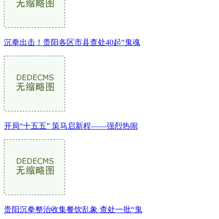
沉拳出击！贵阳各区市县查处40起“鬼魂
开局“十五五” 策马启新程——强烈热闹
贵阳沉拳整治收集餐饮乱象 查处一批“鬼