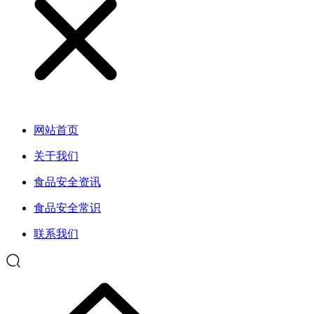
网站首页
关于我们
食品安全资讯
食品安全常识
联系我们