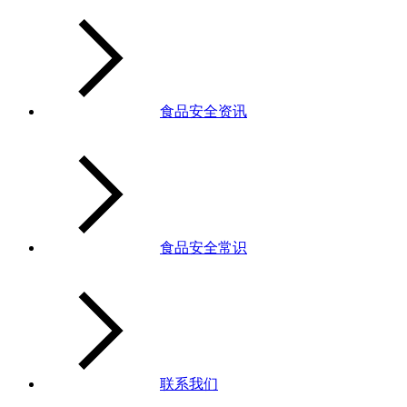
食品安全资讯
食品安全常识
联系我们